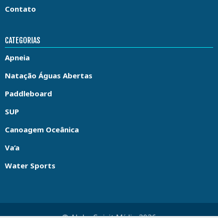
Contato
CATEGORIAS
Apneia
Natação Águas Abertas
Paddleboard
SUP
Canoagem Oceânica
Va’a
Water Sports
© Aloha Spirit Mídia 2026