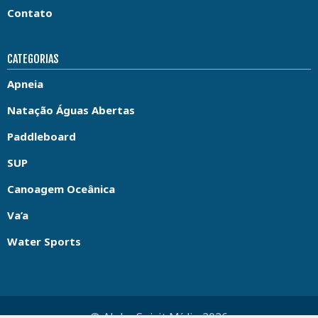
Contato
CATEGORIAS
Apneia
Natação Águas Abertas
Paddleboard
SUP
Canoagem Oceânica
Va’a
Water Sports
© Aloha Spirit Mídia 2026