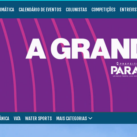
LIMÁTICA
CALENDÁRIO DE EVENTOS
COLUNISTAS
COMPETIÇÕES
ENTREVIS
ÂNICA
VA’A
WATER SPORTS
MAIS CATEGORIAS