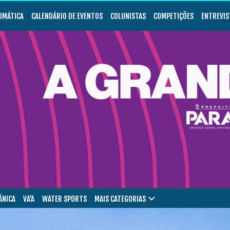
LIMÁTICA
CALENDÁRIO DE EVENTOS
COLUNISTAS
COMPETIÇÕES
ENTREVIS
ÂNICA
VA’A
WATER SPORTS
MAIS CATEGORIAS