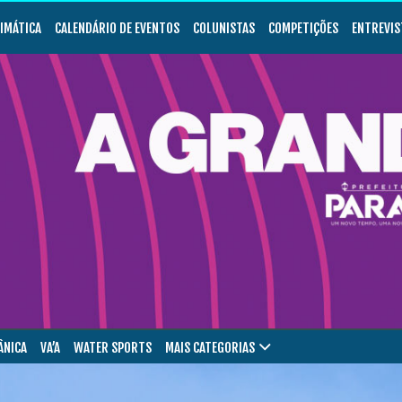
LIMÁTICA
CALENDÁRIO DE EVENTOS
COLUNISTAS
COMPETIÇÕES
ENTREVIS
ÂNICA
VA’A
WATER SPORTS
MAIS CATEGORIAS