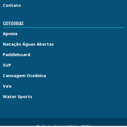
Contato
CATEGORIAS
Apneia
Natação Águas Abertas
Paddleboard
SUP
Canoagem Oceânica
Va’a
Water Sports
© Aloha Spirit Mídia 2026