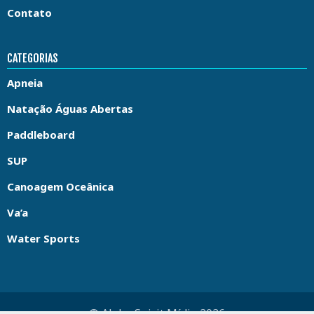
Contato
CATEGORIAS
Apneia
Natação Águas Abertas
Paddleboard
SUP
Canoagem Oceânica
Va’a
Water Sports
© Aloha Spirit Mídia 2026