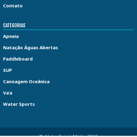
Contato
CATEGORIAS
Apneia
Natação Águas Abertas
Paddleboard
SUP
Canoagem Oceânica
Va’a
Water Sports
© Aloha Spirit Mídia 2026