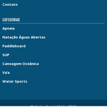
Contato
CATEGORIAS
Apneia
Natação Águas Abertas
Paddleboard
SUP
Canoagem Oceânica
Va’a
Water Sports
© Aloha Spirit Mídia 2026