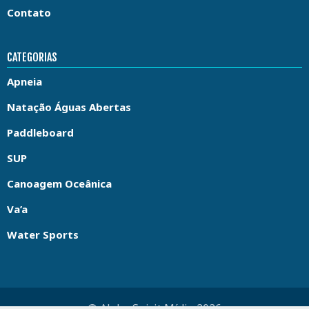
Contato
CATEGORIAS
Apneia
Natação Águas Abertas
Paddleboard
SUP
Canoagem Oceânica
Va’a
Water Sports
© Aloha Spirit Mídia 2026