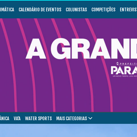
LIMÁTICA
CALENDÁRIO DE EVENTOS
COLUNISTAS
COMPETIÇÕES
ENTREVIS
ÂNICA
VA’A
WATER SPORTS
MAIS CATEGORIAS