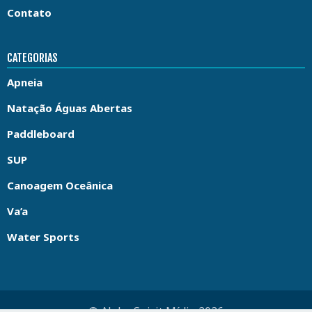
Contato
CATEGORIAS
Apneia
Natação Águas Abertas
Paddleboard
SUP
Canoagem Oceânica
Va’a
Water Sports
© Aloha Spirit Mídia 2026