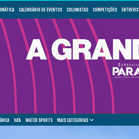
LIMÁTICA
CALENDÁRIO DE EVENTOS
COLUNISTAS
COMPETIÇÕES
ENTREVIS
ÂNICA
VA’A
WATER SPORTS
MAIS CATEGORIAS