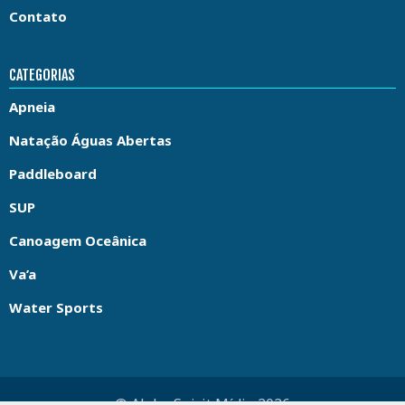
Contato
CATEGORIAS
Apneia
Natação Águas Abertas
Paddleboard
SUP
Canoagem Oceânica
Va’a
Water Sports
© Aloha Spirit Mídia 2026