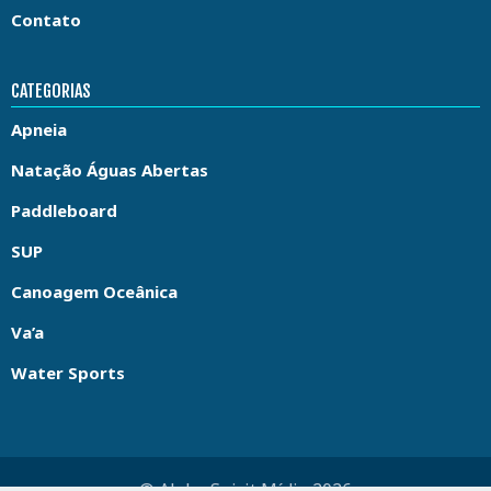
Contato
CATEGORIAS
Apneia
Natação Águas Abertas
Paddleboard
SUP
Canoagem Oceânica
Va’a
Water Sports
© Aloha Spirit Mídia 2026