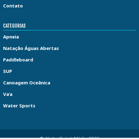
Contato
CATEGORIAS
Apneia
Natação Águas Abertas
Paddleboard
SUP
Canoagem Oceânica
Va’a
Water Sports
© Aloha Spirit Mídia 2026