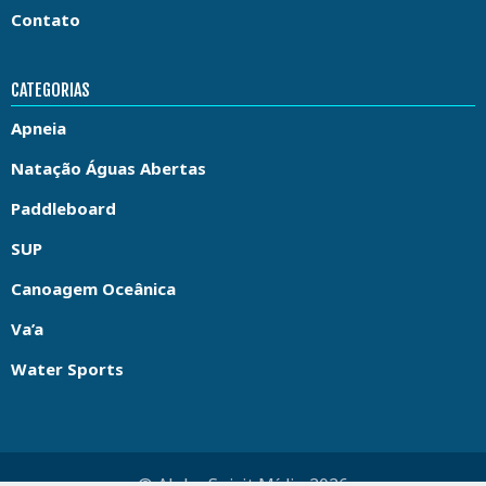
Contato
CATEGORIAS
Apneia
Natação Águas Abertas
Paddleboard
SUP
Canoagem Oceânica
Va’a
Water Sports
© Aloha Spirit Mídia 2026