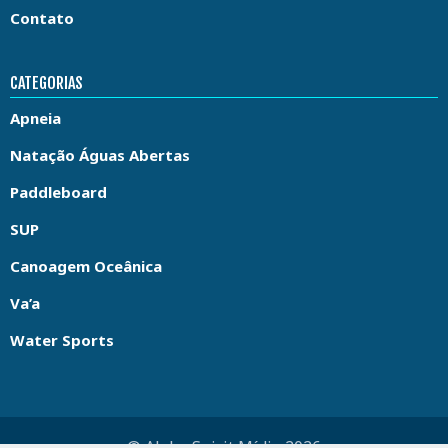
Contato
CATEGORIAS
Apneia
Natação Águas Abertas
Paddleboard
SUP
Canoagem Oceânica
Va’a
Water Sports
© Aloha Spirit Mídia 2026