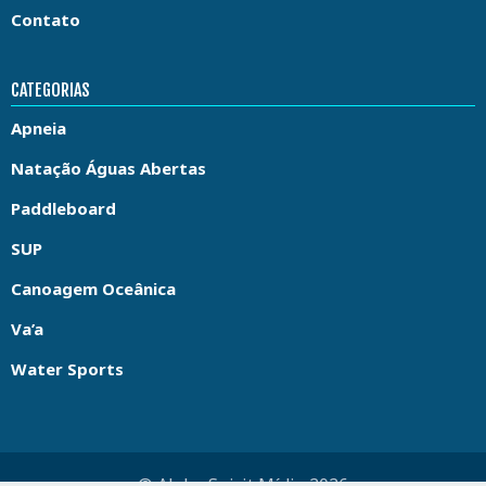
Contato
CATEGORIAS
Apneia
Natação Águas Abertas
Paddleboard
SUP
Canoagem Oceânica
Va’a
Water Sports
© Aloha Spirit Mídia 2026