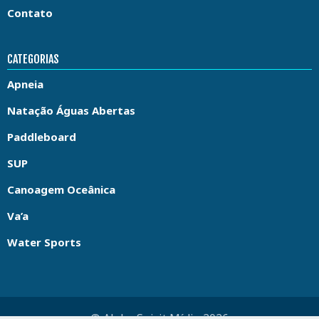
Contato
CATEGORIAS
Apneia
Natação Águas Abertas
Paddleboard
SUP
Canoagem Oceânica
Va’a
Water Sports
© Aloha Spirit Mídia 2026