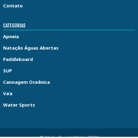
Contato
CATEGORIAS
Apneia
Natação Águas Abertas
Paddleboard
SUP
Canoagem Oceânica
Va’a
Water Sports
© Aloha Spirit Mídia 2026