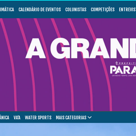
LIMÁTICA
CALENDÁRIO DE EVENTOS
COLUNISTAS
COMPETIÇÕES
ENTREVIS
ÂNICA
VA’A
WATER SPORTS
MAIS CATEGORIAS