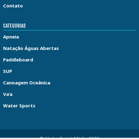
Contato
CATEGORIAS
Apneia
Natação Águas Abertas
Paddleboard
SUP
Canoagem Oceânica
Va’a
Water Sports
© Aloha Spirit Mídia 2026