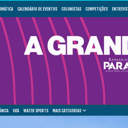
LIMÁTICA
CALENDÁRIO DE EVENTOS
COLUNISTAS
COMPETIÇÕES
ENTREVIS
ÂNICA
VA’A
WATER SPORTS
MAIS CATEGORIAS