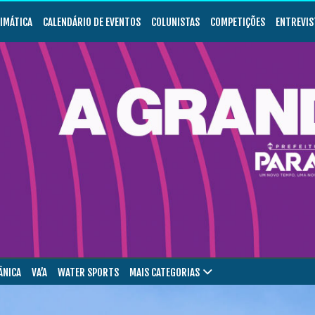
LIMÁTICA
CALENDÁRIO DE EVENTOS
COLUNISTAS
COMPETIÇÕES
ENTREVIS
ÂNICA
VA’A
WATER SPORTS
MAIS CATEGORIAS