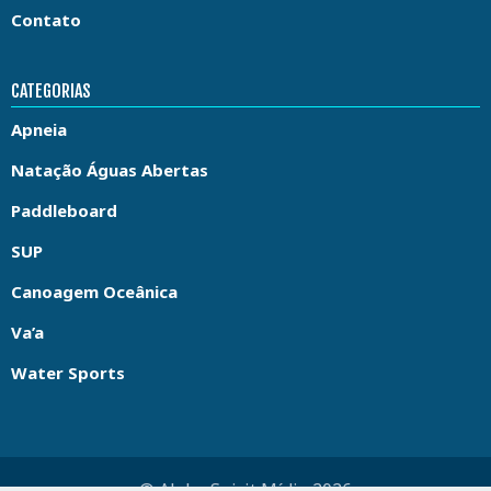
Contato
CATEGORIAS
Apneia
Natação Águas Abertas
Paddleboard
SUP
Canoagem Oceânica
Va’a
Water Sports
© Aloha Spirit Mídia 2026