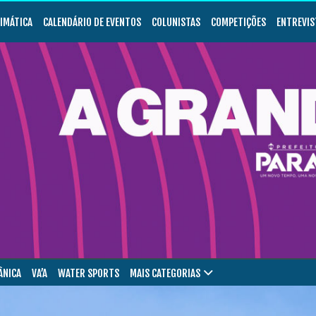
LIMÁTICA
CALENDÁRIO DE EVENTOS
COLUNISTAS
COMPETIÇÕES
ENTREVIS
ÂNICA
VA’A
WATER SPORTS
MAIS CATEGORIAS