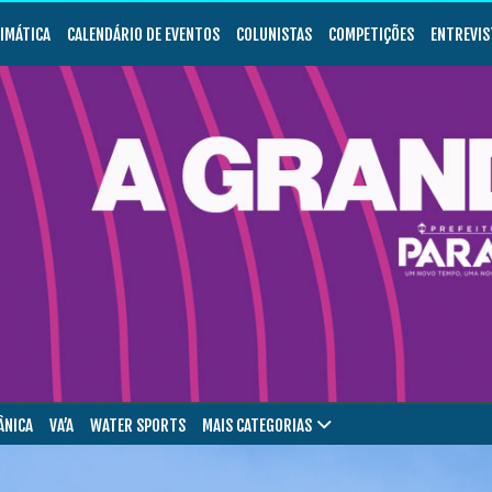
LIMÁTICA
CALENDÁRIO DE EVENTOS
COLUNISTAS
COMPETIÇÕES
ENTREVIS
ÂNICA
VA’A
WATER SPORTS
MAIS CATEGORIAS