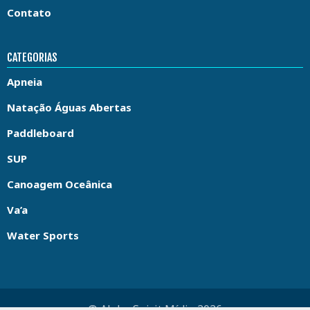
Contato
CATEGORIAS
Apneia
Natação Águas Abertas
Paddleboard
SUP
Canoagem Oceânica
Va’a
Water Sports
© Aloha Spirit Mídia 2026