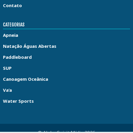
Contato
CATEGORIAS
Apneia
Natação Águas Abertas
Paddleboard
SUP
Canoagem Oceânica
Va’a
Water Sports
© Aloha Spirit Mídia 2026