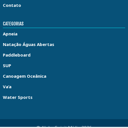
Contato
CATEGORIAS
Apneia
Natação Águas Abertas
Paddleboard
SUP
Canoagem Oceânica
Va’a
Water Sports
© Aloha Spirit Mídia 2026