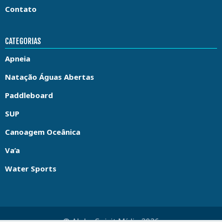
Contato
CATEGORIAS
Apneia
Natação Águas Abertas
Paddleboard
SUP
Canoagem Oceânica
Va’a
Water Sports
© Aloha Spirit Mídia 2026