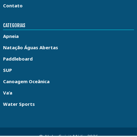
Contato
CATEGORIAS
Apneia
Natação Águas Abertas
Paddleboard
SUP
Canoagem Oceânica
Va’a
Water Sports
© Aloha Spirit Mídia 2026