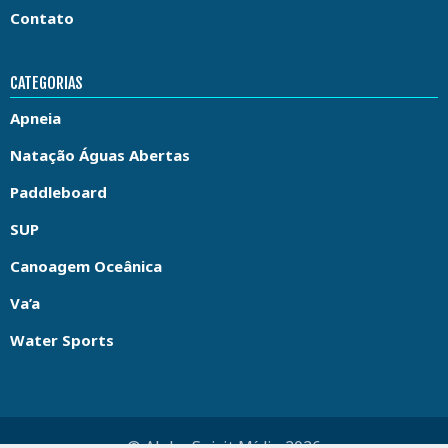
Contato
CATEGORIAS
Apneia
Natação Águas Abertas
Paddleboard
SUP
Canoagem Oceânica
Va’a
Water Sports
© Aloha Spirit Mídia 2026