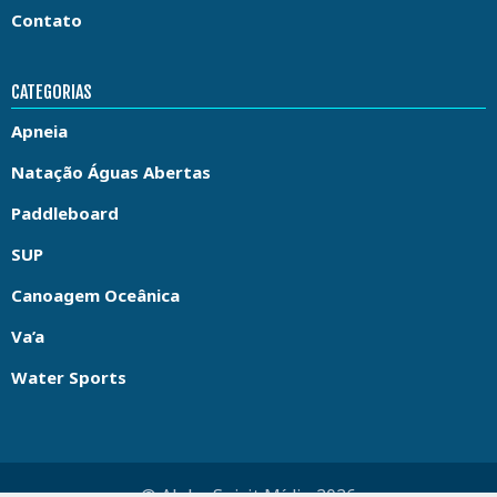
Contato
CATEGORIAS
Apneia
Natação Águas Abertas
Paddleboard
SUP
Canoagem Oceânica
Va’a
Water Sports
© Aloha Spirit Mídia 2026