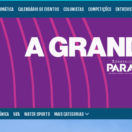
LIMÁTICA
CALENDÁRIO DE EVENTOS
COLUNISTAS
COMPETIÇÕES
ENTREVIS
ÂNICA
VA’A
WATER SPORTS
MAIS CATEGORIAS