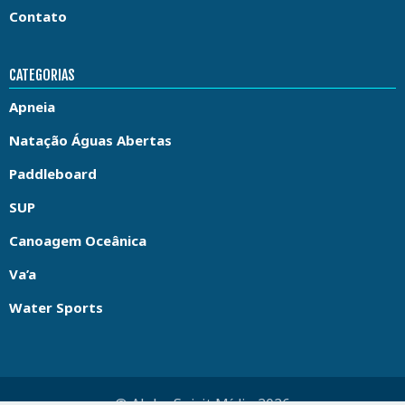
Contato
CATEGORIAS
Apneia
Natação Águas Abertas
Paddleboard
SUP
Canoagem Oceânica
Va’a
Water Sports
© Aloha Spirit Mídia 2026