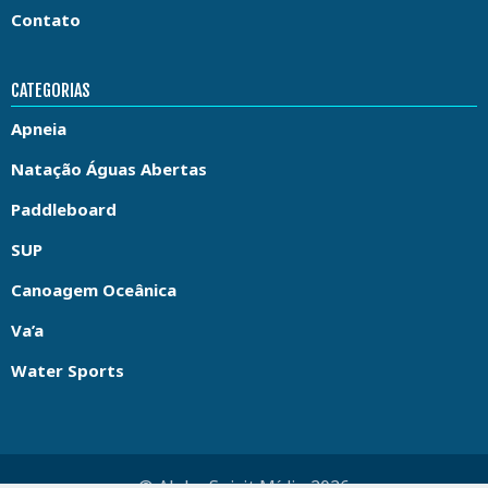
Contato
CATEGORIAS
Apneia
Natação Águas Abertas
Paddleboard
SUP
Canoagem Oceânica
Va’a
Water Sports
© Aloha Spirit Mídia 2026