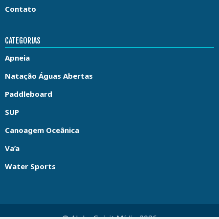
Contato
CATEGORIAS
Apneia
Natação Águas Abertas
Paddleboard
SUP
Canoagem Oceânica
Va’a
Water Sports
© Aloha Spirit Mídia 2026