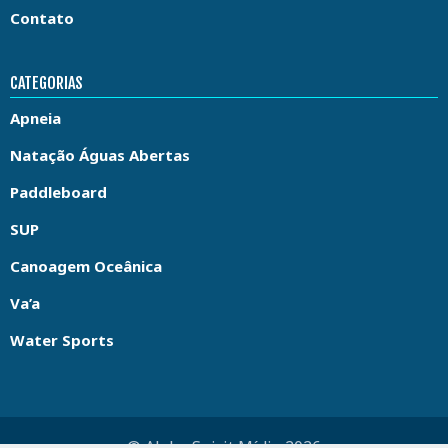
Contato
CATEGORIAS
Apneia
Natação Águas Abertas
Paddleboard
SUP
Canoagem Oceânica
Va’a
Water Sports
© Aloha Spirit Mídia 2026