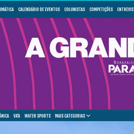
LIMÁTICA
CALENDÁRIO DE EVENTOS
COLUNISTAS
COMPETIÇÕES
ENTREVIS
ÂNICA
VA’A
WATER SPORTS
MAIS CATEGORIAS