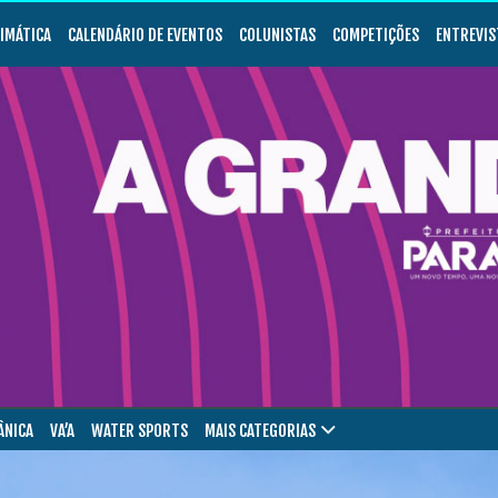
LIMÁTICA
CALENDÁRIO DE EVENTOS
COLUNISTAS
COMPETIÇÕES
ENTREVIS
ÂNICA
VA’A
WATER SPORTS
MAIS CATEGORIAS