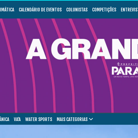
LIMÁTICA
CALENDÁRIO DE EVENTOS
COLUNISTAS
COMPETIÇÕES
ENTREVIS
ÂNICA
VA’A
WATER SPORTS
MAIS CATEGORIAS