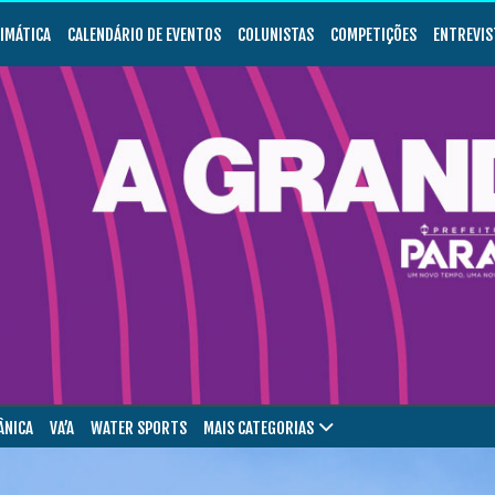
LIMÁTICA
CALENDÁRIO DE EVENTOS
COLUNISTAS
COMPETIÇÕES
ENTREVIS
ÂNICA
VA’A
WATER SPORTS
MAIS CATEGORIAS