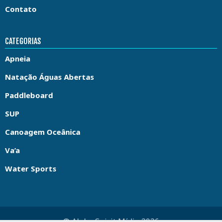
Contato
CATEGORIAS
Apneia
Natação Águas Abertas
Paddleboard
SUP
Canoagem Oceânica
Va’a
Water Sports
© Aloha Spirit Mídia 2026