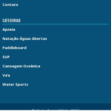
Contato
CATEGORIAS
Apneia
Natação Águas Abertas
Paddleboard
SUP
Canoagem Oceânica
Va’a
Water Sports
© Aloha Spirit Mídia 2026