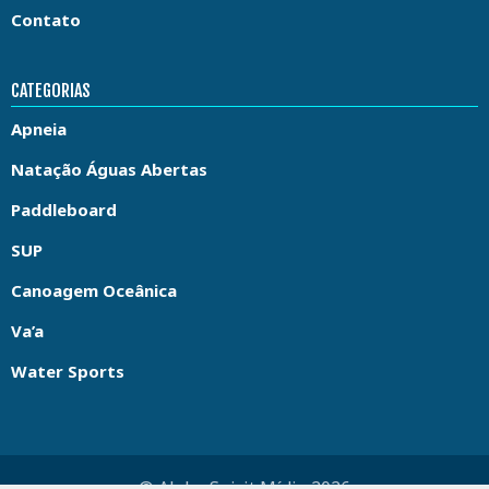
Contato
CATEGORIAS
Apneia
Natação Águas Abertas
Paddleboard
SUP
Canoagem Oceânica
Va’a
Water Sports
© Aloha Spirit Mídia 2026