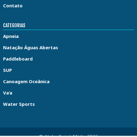
Contato
CATEGORIAS
Apneia
Natação Águas Abertas
Paddleboard
SUP
Canoagem Oceânica
Va’a
Water Sports
© Aloha Spirit Mídia 2026