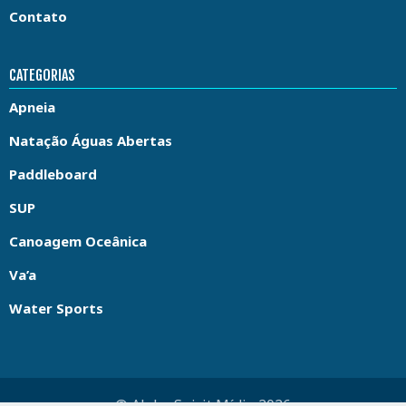
Contato
CATEGORIAS
Apneia
Natação Águas Abertas
Paddleboard
SUP
Canoagem Oceânica
Va’a
Water Sports
© Aloha Spirit Mídia 2026