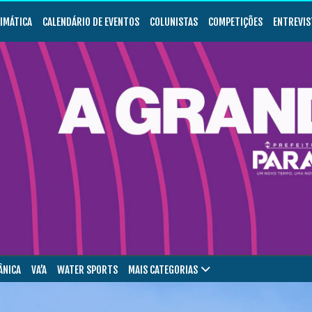
LIMÁTICA
CALENDÁRIO DE EVENTOS
COLUNISTAS
COMPETIÇÕES
ENTREVIS
ÂNICA
VA’A
WATER SPORTS
MAIS CATEGORIAS